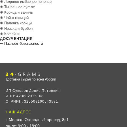
✺ Ледяное имбирное печенье
✺ Тыквенное суфле
✺ Корица и ваниль
✺ Чай с корицей
✺ Палочка корицы
✺ Ириска и бурбон
✺ Кофейня
ДОКУМЕНТАЦИЯ
➥
Паспорт безопасности
доставка сырья по всей России
ИП Суворов Денис Петрович
ИНН: 423882326168
ОГРНИП: 325508100543581
НАШ АДРЕС
г. Москва, Огородный проезд, 8с1
.
пн-пт: 9:00 - 18:00