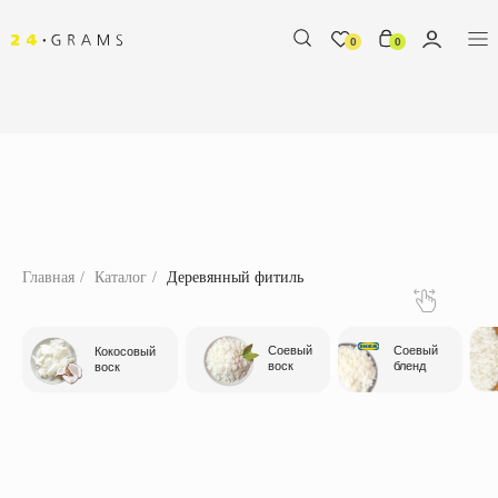
0
0
Соевый
Соевый
Соево-
Вс
Кокосовый
воск
бленд
пчелиный воск
ди
воск
Главная
/
Каталог
/
Деревянный фитиль
%