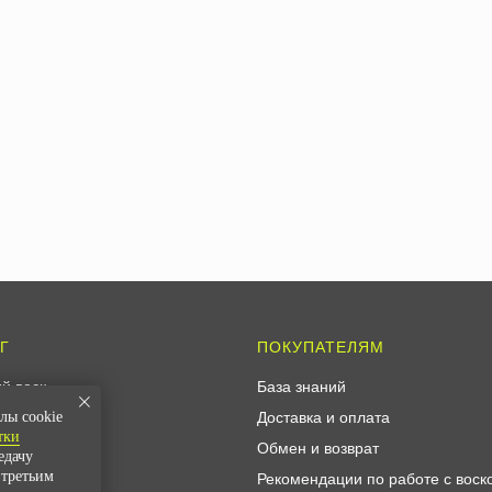
Г
ПОКУПАТЕЛЯМ
й воск
База знаний
воск
Доставка и оплата
лы cookie
тки
 диффузоров
Обмен и возврат
едачу
 третьим
свечеварения
Рекомендации по работе с воск