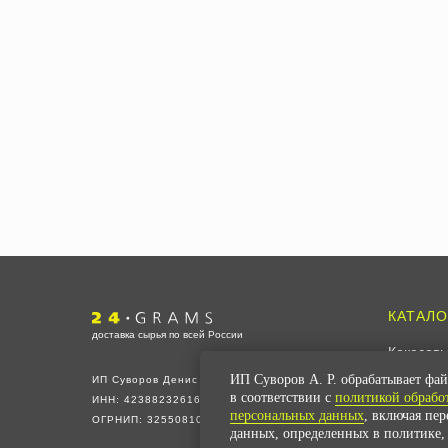
КАТАЛО
доставка сырья по всей России
Кокосовы
Соевый 
ИП Суворов А. Р. обрабатывает фай
ИП Суворов Денис Петрович
в соответствии с
политикой обрабо
ИНН: 423882326168
Все для
персональных данных
, включая пер
ОГРНИП: 325508100543581
данных, определенных в политике,
Все для 