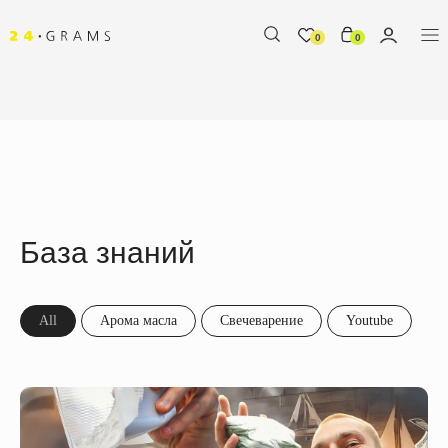
0
0
База знаний
All
Арома масла
Свечеварение
Youtube
%