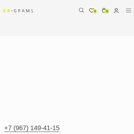
0
0
%
+7 (967) 149-41-15