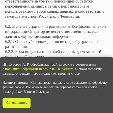
ответственность за убытки, понесенные субъектом
персональных данных в связи с неправомерным
использованием персональных данных, в соответствии с
законодательством Российской Федерации.
6.2. В случае утраты или разглашения Конфиденциальной
информации Оператор не несёт ответственность, если
данная конфиденциальная информация:
6.2.1. Стала публичным достоянием до её утраты или
разглашения.
6.2.2. Была получена от третьей стороны до момента её
получения Оператором.
6.2.3. Была разглашена с согласия субъекта персональных
ИП Суворов А. Р. обрабатывает файлы cookie в соответствии
данных.
с
политикой обработки персональных данных
, включая передачу
данных, определенных в политике, третьим лицам.
6.3. В случае утечки персональных данных субъекта
персональных данных, Оператор обязан уведомить
Нажимая кнопку «Соглашаюсь» вы даете свое согласие на обработку
соответствующие государственные органы об утечки
файлов cookie. Вы можете запретить обработку файлов cookie
персональных данных и о результатах расследования
в настройках Вашего браузера.
данной утечки, в сроки предусмотренные действующим
законодательством РФ.
Соглашаюсь
БЕСПЛАТНАЯ ДОСТАВКА
на OZON
на Яндекс Доставк
от 6000 ₽
7. РАЗРЕШЕНИЕ СПОРОВ