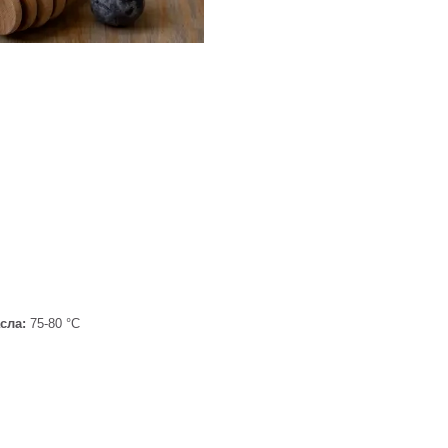
сла:
75-80 °C