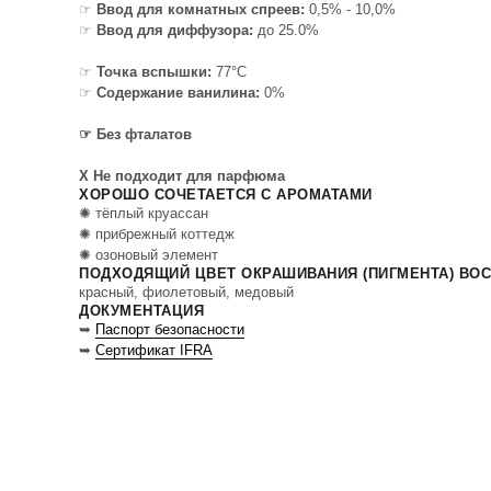
☞
Ввод для комнатных спреев:
0,5% - 10,0%
☞
Ввод для диффузора:
до 25.0%
☞
Точка вспышки:
77°C
☞
Содержание ванилина:
0%
☞ Без фталатов
X Не подходит для парфюма
ХОРОШО СОЧЕТАЕТСЯ С АРОМАТАМИ
✺ тёплый круассан
✺ прибрежный коттедж
✺ озоновый элемент
ПОДХОДЯЩИЙ ЦВЕТ ОКРАШИВАНИЯ (ПИГМЕНТА) ВО
красный, фиолетовый, медовый
ДОКУМЕНТАЦИЯ
➥
Паспорт безопасности
➥
Сертификат IFRA