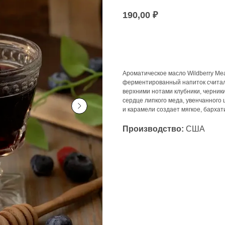
190,00
₽
Под заказ
Ароматическое масло Wildberry Mea
ферментированный напиток считал
верхними нотами клубники, черник
сердце липкого меда, увенчанного 
и карамели создает мягкое, бархат
Производство:
США