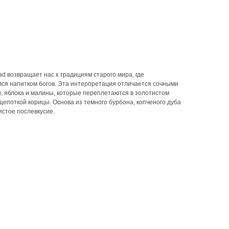
d возвращает нас к традициям старого мира, где
ся напитком богов. Эта интерпретация отличается сочными
и, яблока и малины, которые переплетаются в золотистом
щепоткой корицы. Основа из темного бурбона, копченого дуба
истое послевкусие.