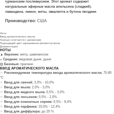
гурманским послевкусием. Этот аромат содержит
натуральные эфирные масла апельсина (сладкий),
лавандина, лимон, мяты, эвкалипта и бутона гвоздики.
Производство:
США
Ноты
Ввод ароматического масла
Хорошо сочетается с ароматами
Подходящий цвет окрашивания (пигмента) воска
Документация
НОТЫ
▲
Верхние:
мята, шампанское
◒
Средние:
медовая дыня, дыня
▨
Базовые:
пралине
ВВОД АРОМАТИЧЕСКОГО МАСЛА
☞
Рекомендуемая температура ввода ароматического масла:
75-80
°C
☞
Ввод для свечей:
3,0% - 10,0%
☞
Ввод для мыла:
2,0% - 3,0%
☞
Ввод для жидкого мыла:
0,5% - 3,0%
☞
Ввод для лосьонов:
0,5% - 2,0%
☞
Ввод для комнатных спреев:
0,5% - 9,4%
☞
Ввод для парфюма:
10,0% - 12,4%
☞
Ввод для диффузора:
до 20 %