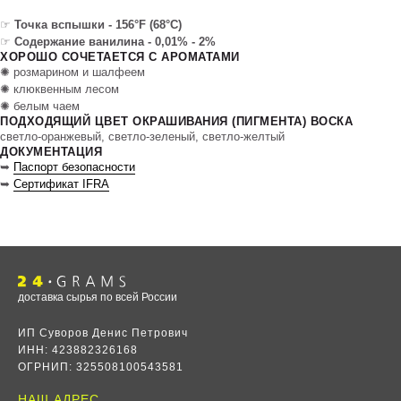
☞
Точка вспышки - 156°F (68°C)
☞
Содержание ванилина - 0,01% - 2%
ХОРОШО СОЧЕТАЕТСЯ С АРОМАТАМИ
✺ розмарином и шалфеем
✺ клюквенным лесом
✺ белым чаем
ПОДХОДЯЩИЙ ЦВЕТ ОКРАШИВАНИЯ (ПИГМЕНТА) ВОСКА
светло-оранжевый, светло-зеленый, светло-желтый
ДОКУМЕНТАЦИЯ
➥
Паспорт безопасности
➥
Сертификат IFRA
доставка сырья по всей России
ИП Суворов Денис Петрович
ИНН: 423882326168
ОГРНИП: 325508100543581
НАШ АДРЕС