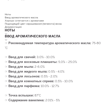
Ноты
Ввод ароматического масла
Хорошо сочетается с ароматами
Подходящий цвет окрашивания (пигмента) воска
Документация
НОТЫ
ВВОД АРОМАТИЧЕСКОГО МАСЛА
☞
75-80
Рекомендуемая температура ароматического масла:
°C
☞
3,0% - 10,0%
Ввод для свечей:
☞
5,0% – 25,0%
Ввод для восковые планшеты:
☞
2-6,0%
Ввод для мыла:
☞
0,5% - 4,0%
Ввод для жидкого мыла:
☞
0,5% - 2,0%
Ввод для лосьонов:
☞
0,5% - 10,0%
Ввод для комнатных спреев:
☞
10.0% - 12.7%
Ввод для парфюма:
☞
87°C
Точка вспышки:
☞
2.01% - 5%
Содержание ванилина: