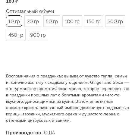
180
₽
Оптимальный объем
10 гр
20 гр
50 гр
100 гр
150 гр
300 гр
450 гр
900 гр
Под заказ
Воспоминания о праздниках вызывают чувство тепла, семьи
и, конечно же, тягу к сладким угощениям. Ginger and Spice —
это гурманское ароматическое масло, которое перенесет вас
в праздники прошлых лет с богатыми ароматами чего-то
вкусного, доносящимися из кухни. В этом аппетитном
аромате кристаллизованный имбирь доминирует над смесью
корицы, гвоздики, мускатного ореха и душистого перца с
оттенками цитрусовых и ванили.
США
Производство: