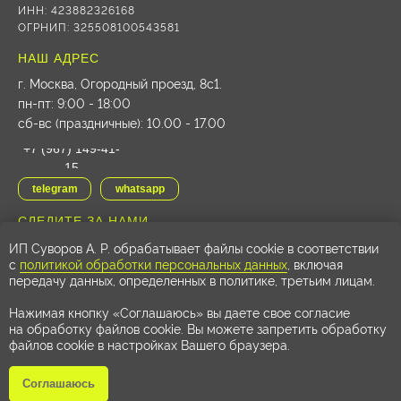
ИНН: 423882326168
ОГРНИП: 325508100543581
НАШ АДРЕС
г. Москва, Огородный проезд, 8с1
.
пн-пт: 9:00 - 18:00
сб-вс (праздничные): 10.00 - 17.00
+7 (967) 149-41-
15
telegram
whatsapp
СЛЕДИТЕ ЗА НАМИ
ИП Суворов А. Р. обрабатывает файлы cookie в соответствии
vk
youtube
с
политикой обработки персональных данных
, включая
передачу данных, определенных в политике, третьим лицам.
Нажимая кнопку «Соглашаюсь» вы даете свое согласие
© 2025
24. Grams
на обработку файлов cookie. Вы можете запретить обработку
Политика конфиденциальности
файлов cookie в настройках Вашего браузера.
Cогласие на обработку персональных данных
Соглашаюсь