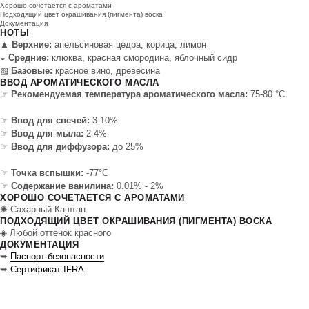
Хорошо сочетается с ароматами
Подходящий цвет окрашивания (пигмента) воска
Документация
НОТЫ
▲
Верхние:
апельсиновая цедра, корица, лимон
◒
Средние:
клюква, красная смородина, яблочный сидр
▨
Базовые:
красное вино, древесина
ВВОД АРОМАТИЧЕСКОГО МАСЛА
☞
Рекомендуемая температура ароматического масла:
75-80 °C
☞
Ввод для свечей:
3-10%
☞
Ввод для мыла:
2-4%
☞
Ввод для диффузора:
до 25%
☞
Точка вспышки:
-77°C
☞
Содержание ванилина:
0.01% - 2%
ХОРОШО СОЧЕТАЕТСЯ С АРОМАТАМИ
✺ Сахарный Каштан
ПОДХОДЯЩИЙ ЦВЕТ ОКРАШИВАНИЯ (ПИГМЕНТА) ВОСКА
◈ Любой оттенок красного
ДОКУМЕНТАЦИЯ
➥
Паспорт безопасности
➥
Сертификат IFRA