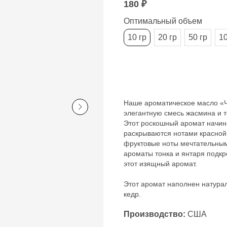
180
₽
Оптимальный объем
10 гр
20 гр
50 гр
10
Под заказ
Наше ароматическое масло «Ч
элегантную смесь жасмина и т
Этот роскошный аромат начина
раскрываются нотами красной
фруктовые ноты мечтательным
ароматы тонка и янтаря подкр
этот изящный аромат.
Этот аромат наполнен натура
кедр.
Производство:
США