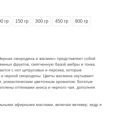
0 гр
150 гр
300 гр
450 гр
900 гр
ерная смородина и жасмин» представляет собой
емных фруктов, смягченную базой амбры и тонка.
ется с нот цитрусовых и персика, которые
 и черной смородины. Цветы жасмина окутывают
, романтическим цветочным ароматом. Богатые
еплены оттенками аниса и черного чая, дополняя
льными эфирными маслами, включая ветивер, кедр и