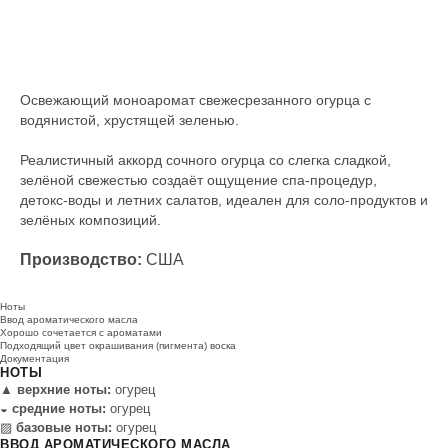
Под заказ
Освежающий моноаромат свежесрезанного огурца с
водянистой, хрустящей зеленью.
Реалистичный аккорд сочного огурца со слегка сладкой,
зелёной свежестью создаёт ощущение спа‑процедур,
детокс‑воды и летних салатов, идеален для соло‑продуктов и
зелёных композиций.
Производство:
США
Ноты
Ввод ароматического масла
Хорошо сочетается с ароматами
Подходящий цвет окрашивания (пигмента) воска
Документация
НОТЫ
▲
верхние ноты:
огурец
◒
средние ноты:
огурец
▨
базовые ноты:
огурец
ВВОД АРОМАТИЧЕСКОГО МАСЛА