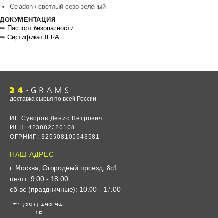
Celadon / светлый серо‑зелёный
ДОКУМЕНТАЦИЯ
➥
Паспорт безопасности
➥
Сертификат IFRA
доставка сырья по всей России
ИП Суворов Денис Петрович
ИНН: 423882326168
ОГРНИП: 325508100543581
НАШ АДРЕС
г. Москва, Огородный проезд, 8с1
.
пн-пт: 9:00 - 18:00
сб-вс (праздничные): 10.00 - 17.00
+7 (967) 149-41-
15