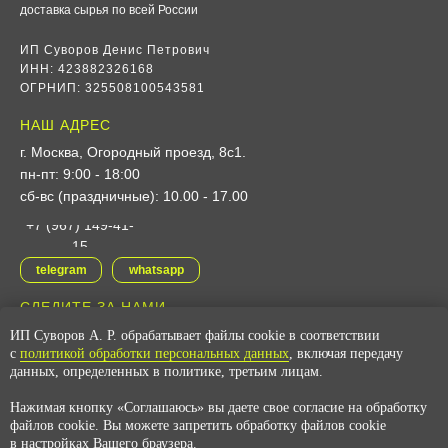
доставка сырья по всей России
ИП Суворов Денис Петрович
ИНН: 423882326168
ОГРНИП: 325508100543581
НАШ АДРЕС
г. Москва, Огородный проезд, 8с1
.
пн-пт: 9:00 - 18:00
сб-вс (праздничные): 10.00 - 17.00
+7 (967) 149-41-
15
telegram
whatsapp
СЛЕДИТЕ ЗА НАМИ
ИП Суворов А. Р. обрабатывает файлы cookie в соответствии
vk
youtube
с
политикой обработки персональных данных
, включая передачу
данных, определенных в политике, третьим лицам.
Нажимая кнопку «Соглашаюсь» вы даете свое согласие на обработку
© 2025
24. Grams
файлов cookie. Вы можете запретить обработку файлов cookie
Политика конфиденциальности
в настройках Вашего браузера.