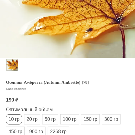
Осенняя Амбретта (Autumn Ambrette) [78]
Candlescience
190
₽
Оптимальный объем
10 гр
20 гр
50 гр
100 гр
150 гр
300 гр
450 гр
900 гр
2268 гр