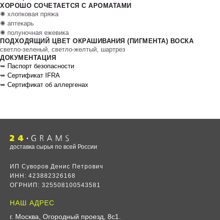
ХОРОШО СОЧЕТАЕТСЯ С АРОМАТАМИ
✺ хлопковая пряжа
✺ аптекарь
✺ полуночная ежевика
ПОДХОДЯЩИЙ ЦВЕТ ОКРАШИВАНИЯ (ПИГМЕНТА) ВОСКА
светло-зеленый, светло-желтый, шартрез
ДОКУМЕНТАЦИЯ
➥
Паспорт безопасности
➥
Сертификат IFRA
➥
Сертификат об аллергенах
доставка сырья по всей России
ИП Суворов Денис Петрович
ИНН: 423882326168
ОГРНИП: 325508100543581
НАШ АДРЕС
г. Москва, Огородный проезд, 8с1
.