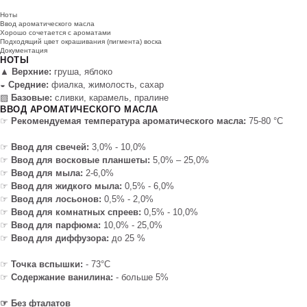
Ноты
Ввод ароматического масла
Хорошо сочетается с ароматами
Подходящий цвет окрашивания (пигмента) воска
Документация
НОТЫ
▲
Верхние:
груша, яблоко
◒
Средние:
фиалка, жимолость, сахар
▨
Базовые:
сливки, карамель, пралине
ВВОД АРОМАТИЧЕСКОГО МАСЛА
☞
Рекомендуемая температура ароматического масла:
75-80 °C
☞
Ввод для свечей:
3,0% - 10,0%
☞
Ввод для восковые планшеты:
5,0% – 25,0%
☞
Ввод для мыла:
2-6,0%
☞
Ввод для жидкого мыла:
0,5% - 6,0%
☞
Ввод для лосьонов:
0,5% - 2,0%
☞
Ввод для комнатных спреев:
0,5% - 10,0%
☞
Ввод для парфюма:
10,0% - 25,0%
☞
Ввод для диффузора:
до 25 %
☞
Точка вспышки:
- 73°C
☞
Содержание ванилина:
- больше 5%
☞ Без фталатов