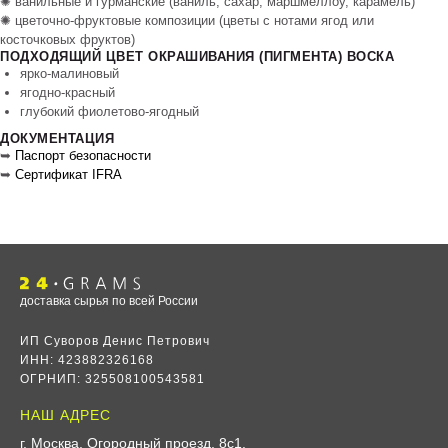
✺ ванильные и гурманские (ваниль, сахар, маршмеллоу, карамель)​
✺ цветочно‑фруктовые композиции (цветы с нотами ягод или
косточковых фруктов)
ПОДХОДЯЩИЙ ЦВЕТ ОКРАШИВАНИЯ (ПИГМЕНТА) ВОСКА
ярко‑малиновый
ягодно‑красный
глубокий фиолетово‑ягодный
ДОКУМЕНТАЦИЯ
➥
Паспорт безопасности
➥
Сертификат IFRA
доставка сырья по всей России
ИП Суворов Денис Петрович
ИНН: 423882326168
ОГРНИП: 325508100543581
НАШ АДРЕС
г. Москва, Огородный проезд, 8с1
.