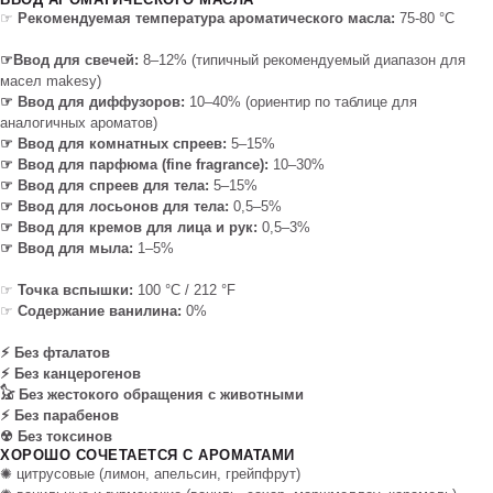
☞
Рекомендуемая температура ароматического масла:
75-80 °C
☞Ввод для свечей:
8–12% (типичный рекомендуемый диапазон для
масел makesy)​
☞ Ввод для диффузоров:
10–40% (ориентир по таблице для
аналогичных ароматов)​
☞ Ввод для комнатных спреев:
5–15%​
☞ Ввод для парфюма (fine fragrance):
10–30%​
☞ Ввод для спреев для тела:
5–15%​
☞ Ввод для лосьонов для тела:
0,5–5%​
☞ Ввод для кремов для лица и рук:
0,5–3%​
☞ Ввод для мыла:
1–5%​
☞
Точка вспышки:
100 °C / 212 °F
☞
Содержание ванилина:
0%
⚡︎ Без фталатов
⚡︎ Без канцерогенов
𓃠 Без жестокого обращения с животными
⚡︎ Без парабенов
☢ Без токсинов
ХОРОШО СОЧЕТАЕТСЯ С АРОМАТАМИ
✺ цитрусовые (лимон, апельсин, грейпфрут)​