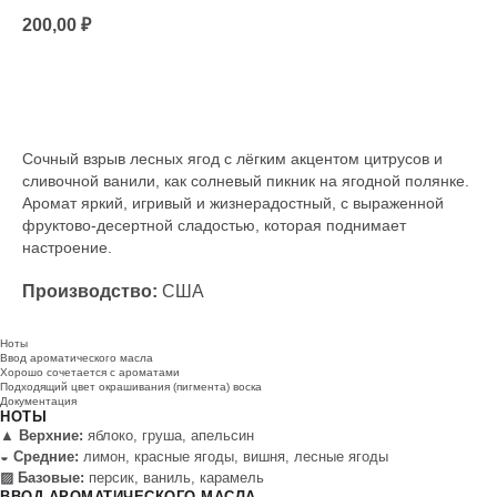
200,00
₽
Под заказ
Сочный взрыв лесных ягод с лёгким акцентом цитрусов и
сливочной ванили, как солневый пикник на ягодной полянке.
Аромат яркий, игривый и жизнерадостный, с выраженной
фруктово‑десертной сладостью, которая поднимает
настроение.
Производство:
США
Ноты
Ввод ароматического масла
Хорошо сочетается с ароматами
Подходящий цвет окрашивания (пигмента) воска
Документация
НОТЫ
▲ Верхние:
яблоко, груша, апельсин
◒ Средние:
лимон, красные ягоды, вишня, лесные ягоды
▨ Базовые:
персик, ваниль, карамель
ВВОД АРОМАТИЧЕСКОГО МАСЛА