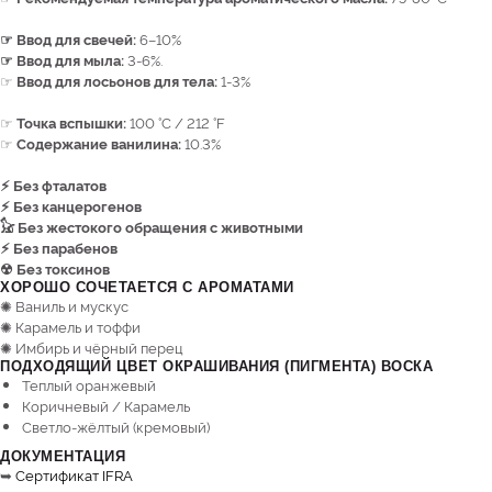
☞ Ввод для свечей:
6–10%
☞ Ввод для мыла:
3-6%.
☞
Ввод для лосьонов для тела:
1-3%
☞
Точка вспышки:
100 °C / 212 °F
☞
Содержание ванилина:
10.3%
⚡︎ Без фталатов
⚡︎ Без канцерогенов
𓃠 Без жестокого обращения с животными
⚡︎ Без парабенов
☢ Без токсинов
ХОРОШО СОЧЕТАЕТСЯ С АРОМАТАМИ
✺ Ваниль и мускус
✺ Карамель и тоффи
✺ Имбирь и чёрный перец
ПОДХОДЯЩИЙ ЦВЕТ ОКРАШИВАНИЯ (ПИГМЕНТА) ВОСКА
Теплый оранжевый
Коричневый / Карамель
Светло-жёлтый (кремовый)
ДОКУМЕНТАЦИЯ
➥
Сертификат IFRA