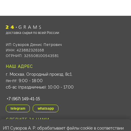
доставка сырья по всей России
ИП Суворов Денис Петрович
ИНН: 423882326168
ОГРНИП: 325508100543581
НАШ АДРЕС
г. Москва, Огородный проезд, 8с1
.
пн-пт: 9:00 - 18:00
сб-вс (праздничные): 10.00 - 17.00
+7 (967) 149-41-15
telegram
whatsapp
СЛЕДИТЕ ЗА НАМИ
ИП Суворов А. Р. обрабатывает файлы cookie в соответствии
vk
youtube