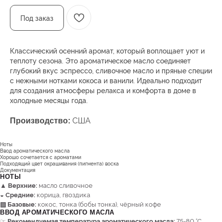
Под заказ
Классический осенний аромат, который воплощает уют и
теплоту сезона. Это ароматическое масло соединяет
глубокий вкус эспрессо, сливочное масло и пряные специи
с нежными нотками кокоса и ванили. Идеально подходит
для создания атмосферы релакса и комфорта в доме в
холодные месяцы года.
США
Производство:
Ноты
Ввод ароматического масла
Хорошо сочетается с ароматами
Подходящий цвет окрашивания (пигмента) воска
Документация
НОТЫ
▲ Верхние:
масло сливочное
◒ Средние:
корица, гвоздика
▨ Базовые:
кокос, тонка (бобы тонка), чёрный кофе
ВВОД АРОМАТИЧЕСКОГО МАСЛА
☞
Рекомендуемая температура ароматического масла:
75-80 °C