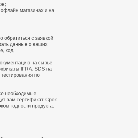
ов;
 офлайн магазинах и на
но обратиться с заявкой
рать данные о ваших
, код.
документацию на сырье,
тификаты IFRA, SDS на
ы тестирования по
все необходимые
ут вам сертификат. Срок
оком годности продукта.