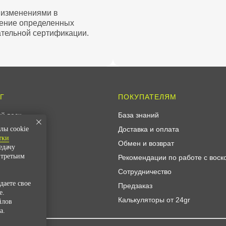
 изменениями в
сение определенных
ательной сертификации.
Г
ПОКУПАТЕЛЯМ
й воск
База знаний
воск
Доставка и оплата
лы cookie
тки
 диффузоров
Обмен и возврат
едачу
 третьим
свечеварения
Рекомендации по работе с воск
ав
Сотрудничество
аете свое
ческие масла
Предзаказ
e.
Калькуляторы от 24gr
йлов
а.