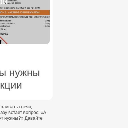
ты нужны
укции
вливать свечи,
азу встает вопрос: «А
дут нужны?» Давайте