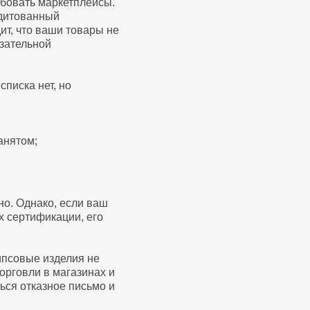
ебовать маркетплейсы.
едитованный
т, что ваши товары не
язательной
списка нет, но
анятом;
но. Однако, если ваш
х сертификации, его
ипсовые изделия не
орговли в магазинах и
ься отказное письмо и