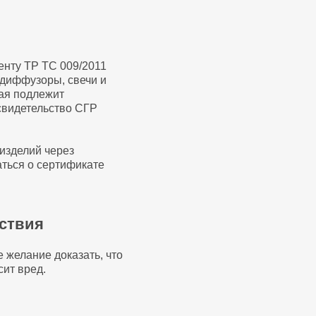
енту ТР ТС 009/2011
адиффузоры, свечи и
рая подлежит
 свидетельство СГР
изделий через
аться о сертификате
тствия
 желание доказать, что
сит вред.