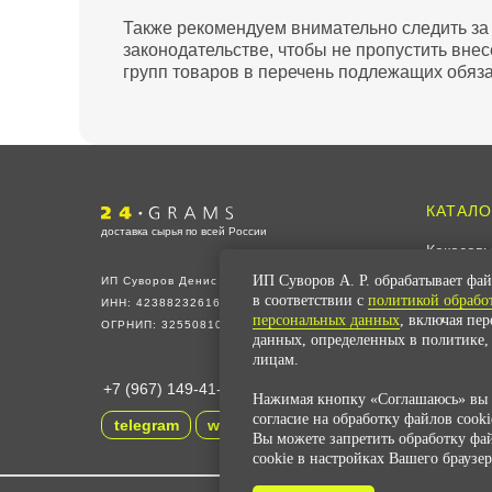
Также рекомендуем внимательно следить за
законодательстве, чтобы не пропустить вне
групп товаров в перечень подлежащих обяз
КАТАЛО
доставка сырья по всей России
Кокосовы
Соевый 
ИП Суворов А. Р. обрабатывает фай
ИП Суворов Денис Петрович
в соответствии с
политикой обрабо
ИНН: 423882326168
Все для
персональных данных
, включая пер
ОГРНИП: 325508100543581
данных, определенных в политике,
Все для 
лицам.
Воскопл
+7 (967) 149-41-15
Нажимая кнопку «Соглашаюсь» вы д
Аромати
согласие на обработку файлов cooki
telegram
whatsapp
SALE
%
Вы можете запретить обработку фа
cookie в настройках Вашего браузер