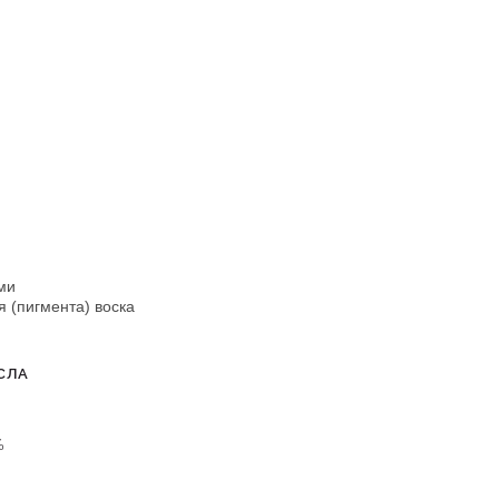
ми
 (пигмента) воска
СЛА
%