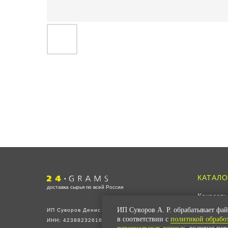
КАТАЛО
доставка сырья по всей России
Кокосовы
Соевый 
ИП Суворов А. Р. обрабатывает фай
ИП Суворов Денис Петрович
в соответствии с
политикой обрабо
ИНН: 423882326168
Все для