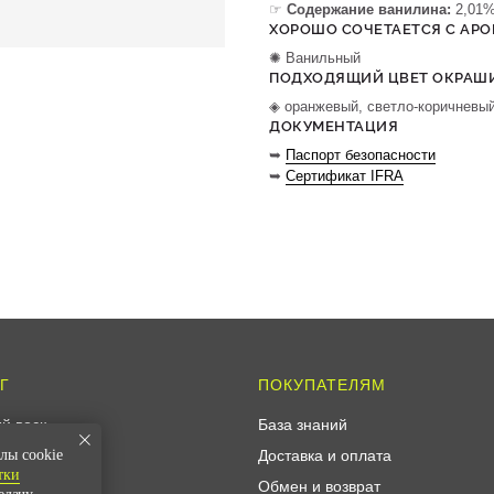
☞
Содержание ванилина:
2,01%
ХОРОШО СОЧЕТАЕТСЯ С АР
✺ Ванильный
ПОДХОДЯЩИЙ ЦВЕТ ОКРАШИ
◈ оранжевый, светло-коричневы
ДОКУМЕНТАЦИЯ
➥
Паспорт безопасности
➥
Сертификат IFRA
Г
ПОКУПАТЕЛЯМ
й воск
База знаний
воск
Доставка и оплата
лы cookie
тки
 диффузоров
Обмен и возврат