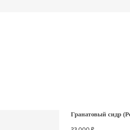
Гранатовый сидр (P
₽
23 000